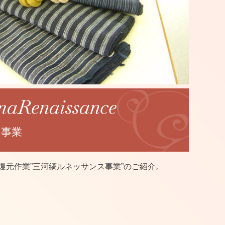
maRenaissance
ス事業
復元作業”三河縞ルネッサンス事業”のご紹介。