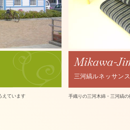
Mikawa-Ji
三河縞ルネッサン
ろえています
手織りの三河木綿・三河縞の