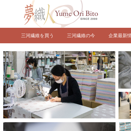
三河繊維を買う
三河繊維の今
企業最新